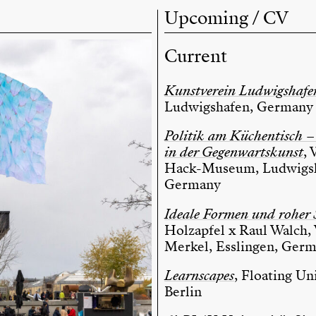
Upcoming / CV
Current
Kunstverein Ludwigshafe
Ludwigshafen, Germany
Politik am Küchentisch 
in der Gegenwartskunst
,
Hack-Museum, Ludwigsh
Germany
Ideale Formen und roher S
Holzapfel x Raul Walch, 
Merkel, Esslingen, Ger
Learnscapes
, Floating Uni
Berlin