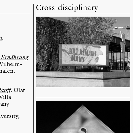
Cross-disciplinary
n
,
– Ernährung
 Wilhelm-
afen,
toff,
Olaf
Villa
many
versity,