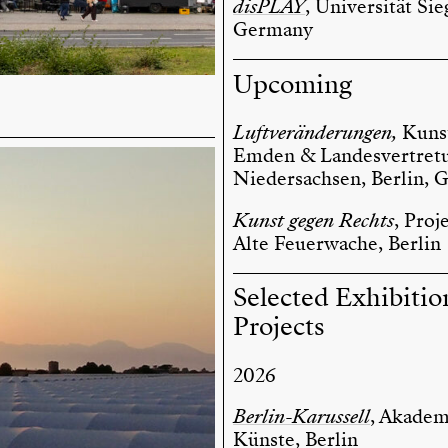
disPLAY
, Universität Sie
Germany
Upcoming
Luftveränderungen,
Kuns
Emden & Landesvertret
Niedersachsen, Berlin,
Kunst gegen Rechts
, Pro
Alte Feuerwache, Berlin
Selected Exhibiti
Projects
2026
Berlin-Karussell
, Akadem
Künste, Berlin